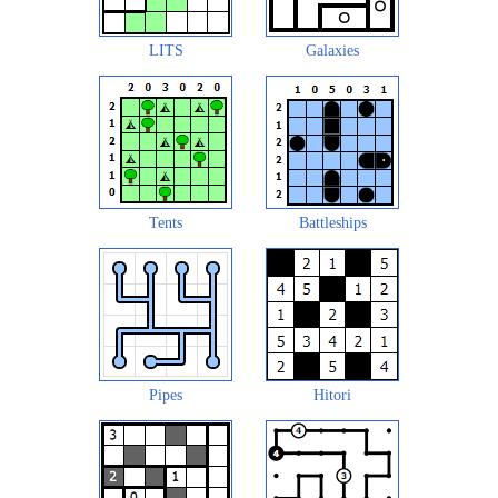
LITS
Galaxies
Tents
Battleships
Pipes
Hitori