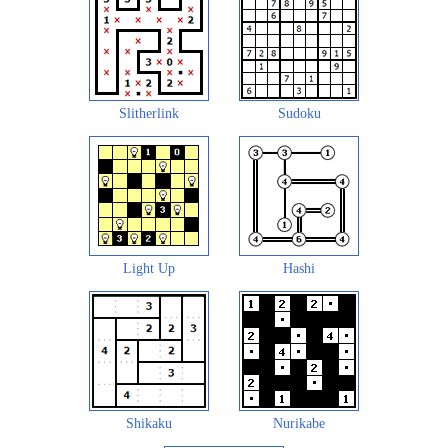
Slitherlink
Sudoku
Light Up
Hashi
Shikaku
Nurikabe