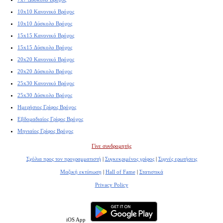
10x10 Κανονικό Βρόχος
10x10 Δύσκολο Βρόχος
15x15 Κανονικό Βρόχος
15x15 Δύσκολο Βρόχος
20x20 Κανονικό Βρόχος
20x20 Δύσκολο Βρόχος
25x30 Κανονικό Βρόχος
25x30 Δύσκολο Βρόχος
Ημερήσιος Γρίφος Βρόχος
Εβδομαδιαίος Γρίφος Βρόχος
Μηνιαίος Γρίφος Βρόχος
Γίνε συνδρομητής
Σχόλια προς τον προγραμματιστή
|
Συγκεκριμένος γρίφος
|
Συχνές ερωτήσεις
Μαζική εκτύπωση
|
Hall of Fame
|
Στατιστικά
Privacy Policy
iOS App