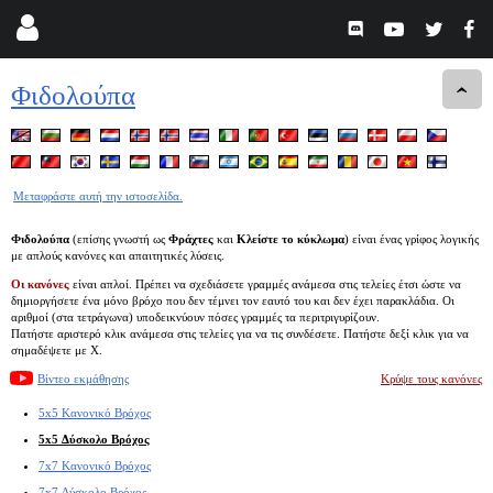
Φιδολούπα
Μεταφράστε αυτή την ιστοσελίδα.
Φιδολούπα
(επίσης γνωστή ως
Φράχτες
και
Κλείστε το κύκλωμα
) είναι ένας γρίφος λογικής
με απλούς κανόνες και απαιτητικές λύσεις.
Οι κανόνες
είναι απλοί. Πρέπει να σχεδιάσετε γραμμές ανάμεσα στις τελείες έτσι ώστε να
δημιοργήσετε ένα μόνο βρόχο που δεν τέμνει τον εαυτό του και δεν έχει παρακλάδια. Οι
αριθμοί (στα τετράγωνα) υποδεικνύουν πόσες γραμμές τα περιτριγυρίζουν.
Πατήστε αριστερό κλικ ανάμεσα στις τελείες για να τις συνδέσετε. Πατήστε δεξί κλικ για να
σημαδέψετε με Χ.
Βίντεο εκμάθησης
Κρύψε τους κανόνες
5x5 Κανονικό Βρόχος
5x5 Δύσκολο Βρόχος
7x7 Κανονικό Βρόχος
7x7 Δύσκολο Βρόχος